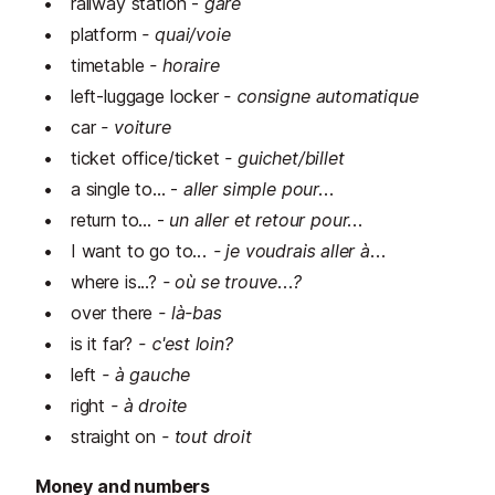
railway station -
gare
platform
- quai/voie
timetable
- horaire
left-luggage locker
- consigne automatique
car
- voiture
ticket office/ticket
- guichet/billet
a single to... -
aller simple pour...
return to... -
un aller et retour pour...
I want to go to.
.. - je voudrais aller à...
where is...?
- où se trouve...?
over there
- là-bas
is it far?
- c'est loin?
left
- à gauche
right
- à droite
straight on
- tout droit
Money and numbers