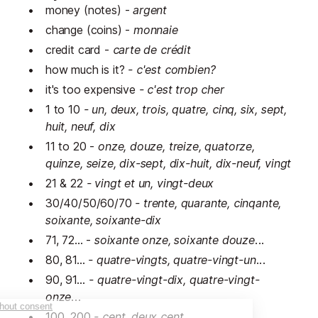
money (notes) -
argent
change (coins) -
monnaie
credit card -
carte de crédit
how much is it?
- c'est combien?
it's too expensive
- c'est trop cher
1 to 10
- un, deux, trois, quatre, cinq, six, sept,
huit, neuf, dix
11 to 20 -
onze, douze, treize, quatorze,
quinze, seize, dix-sept, dix-huit, dix-neuf, vingt
21 & 22
- vingt et un, vingt-deux
30/40/50/60/70
- trente, quarante, cinqante,
soixante, soixante-dix
​71, 72... -
soixante onze, soixante douze...
80, 81...
- quatre-vingts, quatre-vingt-un...
90, 91..
. - quatre-vingt-dix, quatre-vingt-
onze...
100, 200
- cent, deux cent